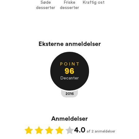
Friske desserter
Søde
Friske
Kraftig ost
Kraftig ost
desserter
desserter
Eksterne anmeldelser
P O I N T
96
Decanter
2016
Anmeldelser
4.0
af 2 anmeldelser