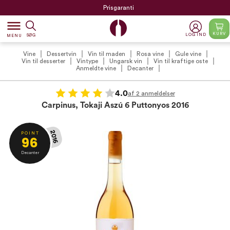
Prisgaranti
dehaze
KURV
LOG IND
SØG
MENU
Vine
Dessertvin
Vin til maden
Rosa vine
Gule vine
Vin til desserter
Vintype
Ungarsk vin
Vin til kraftige oste
Anmeldte vine
Decanter
4.0
af 2 anmeldelser
Carpinus, Tokaji Aszú 6 Puttonyos 2016
2016
P O I N T
96
Decanter