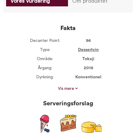
Vores vurdering
Om produktet
Fakta
Decanter Point:
96
Type:
Dessertvin
Område:
Tokaji
Årgang:
2016
Dyrkning:
Konventionel
Størrelse:
375 ml
Vis mere
Alkohol %:
10,00
Serveringsforslag
Proptype:
Kork
Druer:
Furmint
Serveres ved:
8-10°C
Vin til:
Søde desserter