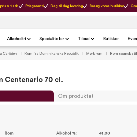
ris v. 1 stk.
Prisgaranti
Dag til dag levering
Besøg vores butikker
Gra
Alkoholfri
Specialiteter
Tilbud
Butikker
Even
a Caribien
Rom fra Dominikanske Republik
Mørk rom
Rom spansk sti
Centenario 70 cl.
Om produktet
Rom
Alkohol %:
41,00