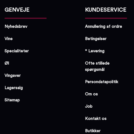
GENVEJE
KUNDESERVICE
Nyhedsbrev
Annullering af ordre
Vine
Betingelser
Specialiteter
* Levering
Øl
Ofte stillede
spørgsmål
Vingaver
Persondatapolitik
Lagersalg
Om os
Sitemap
Job
Kontakt os
Butikker