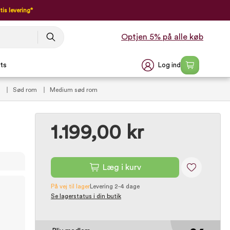
tis levering*
Optjen 5% på alle køb
Log ind
ts
l
Sød rom
Medium sød rom
1.199,00 kr
Læg i kurv
På vej til lager
Levering 2-4 dage
Se lagerstatus i din butik