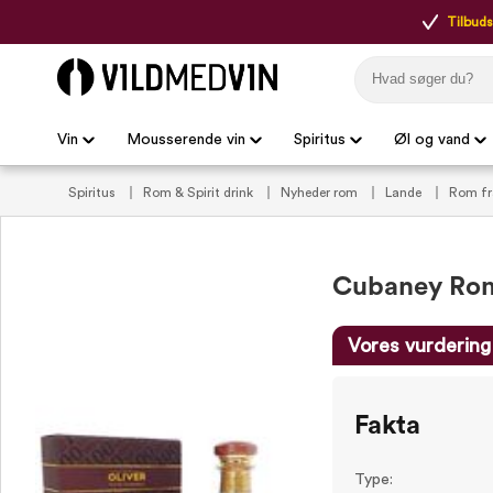
Tilbudsp
Vin
Mousserende vin
Spiritus
Øl og vand
Spiritus
Rom & Spirit drink
Nyheder rom
Lande
Rom fr
Cubaney Rom 
Vores vurdering
Fakta
Type: