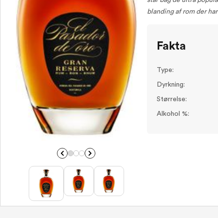
står bag de ultra popu
blanding af rom der har
Fakta
Type:
Dyrkning:
Størrelse:
Alkohol %: