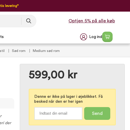
tis levering*
Optjen 5% på alle køb
Log ind
ts
stil
Sød rom
Medium sød rom
599,00 kr
Denne er ikke på lager i øjeblikket. Få
besked når den er her igen
Send
r
eri der