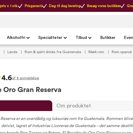
ris v. 1 stk.
Prisgaranti
Dag til dag levering
Besøg vores butikker
Gra
Alkoholfri
Specialiteter
Tilbud
Butikker
Even
o
Lande
Rom & spirit drinks fra Guatemala
Mørk rom
Rom spansk 
4.6
af 8 anmeldelser
e Oro Gran Reserva
Om produktet
 Reserva er en overdådig og luksuriøs rom fra Guatemala. Rommen blive
, delvist, lagret af Industrias Licoreras de Guatemala – det samme destill