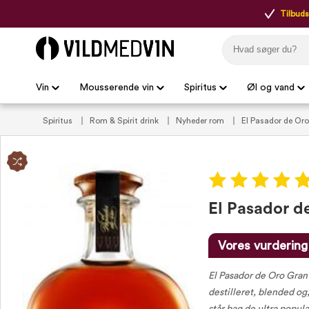
Tilbudsp
Vin
Mousserende vin
Spiritus
Øl og vand
Spiritus
Rom & Spirit drink
Nyheder rom
El Pasador de Or
El Pasador d
Vores vurdering
El Pasador de Oro Gran
destilleret, blended og