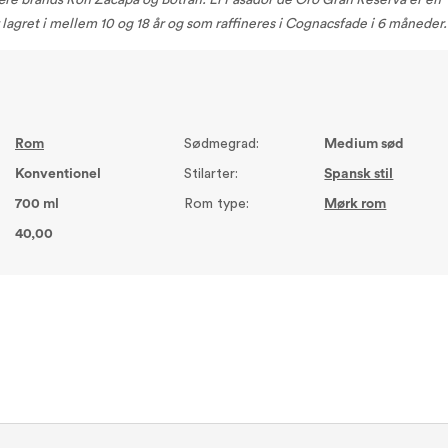
lære brands Ron Zacapa og Botran. El Pasador de Oro Gran Reserva er en
 lagret i mellem 10 og 18 år og som raffineres i Cognacsfade i 6 måneder.
Rom
Sødmegrad:
Medium sød
Konventionel
Stilarter:
Spansk stil
700 ml
Rom type:
Mørk rom
40,00