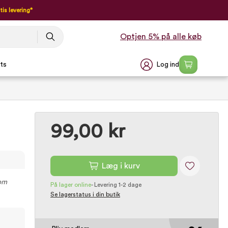
tis levering*
Optjen 5% på alle køb
Log ind
ts
99,00 kr
Læg i kurv
som
På lager online
-
Levering 1-2 dage
Se lagerstatus i din butik