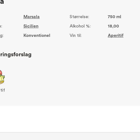
ta
Marsala
Størrelse:
750 ml
:
Sicilien
Alkohol %:
18,00
g:
Konventionel
Vin til:
Aperitif
ringsforslag
tif