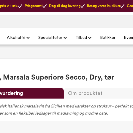
ris v. 1 stk.
Prisgaranti
Dag til dag levering
Besøg vores butikker
Gra
Alkoholfri
Specialiteter
Tilbud
Butikker
Even
, Marsala Superiore Secco, Dry, tør
vurdering
Om produktet
sisk italiensk marsalavin fra Sicilien med karakter og struktur – perfekt 
ller som en fleksibel ledsager til madlavning og modne oste.