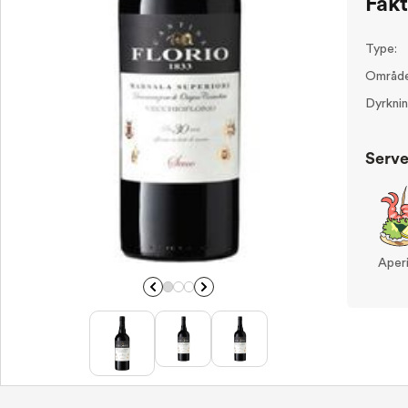
Fak
Type:
Område
Dyrknin
Serve
Aperi