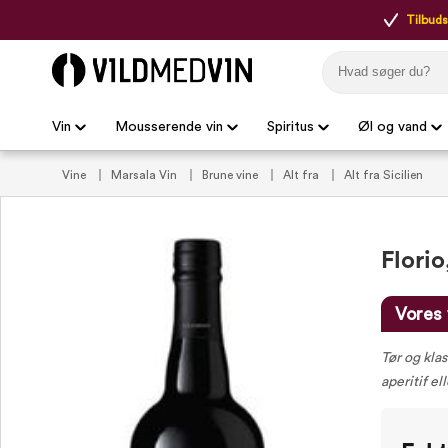
Tilbudsp
Vin
Mousserende vin
Spiritus
Øl og vand
Vine
Marsala Vin
Brune vine
Alt fra
Alt fra Sicilien
Florio
Vores 
Tør og klas
aperitif e