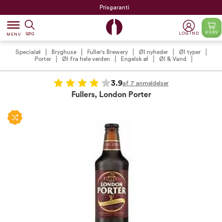
Prisgaranti
dehaze
KURV
LOG IND
SØG
MENU
Specialøl
Bryghuse
Fuller's Brewery
Øl nyheder
Øl typer
Porter
Øl fra hele verden
Engelsk øl
Øl & Vand
3.9
af 7 anmeldelser
Fullers, London Porter