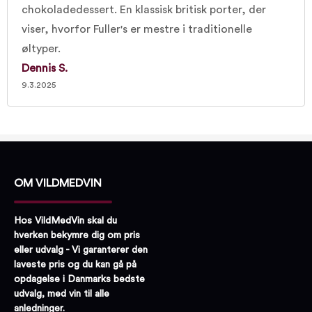
chokoladedessert. En klassisk britisk porter, der
viser, hvorfor Fuller's er mestre i traditionelle
øltyper.
Dennis S.
9.3.2025
OM VILDMEDVIN
Hos VildMedVin skal du
hverken bekymre dig om pris
eller udvalg - Vi garanterer den
laveste pris og du kan gå på
opdagelse i Danmarks bedste
udvalg, med vin til alle
anledninger.