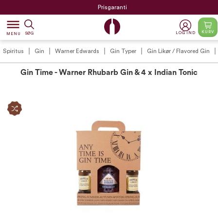
Prisgaranti
dehaze
KURV
LOG IND
SØG
MENU
Spiritus
Gin
Warner Edwards
Gin Typer
Gin Likør / Flavored Gin
Gin Time - Warner Rhubarb Gin & 4 x Indian Tonic