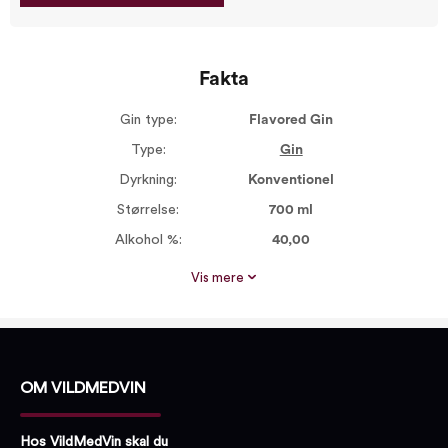
Fakta
Gin type:
Flavored Gin
Type:
Gin
Dyrkning:
Konventionel
Størrelse:
700 ml
Alkohol %:
40,00
Proptype:
Ukendt
Vis mere
OM VILDMEDVIN
Hos VildMedVin skal du