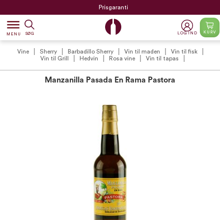
Prisgaranti
dehaze
KURV
LOG IND
SØG
MENU
Vine
Sherry
Barbadillo Sherry
Vin til maden
Vin til fisk
Vin til Grill
Hedvin
Rosa vine
Vin til tapas
Manzanilla Pasada En Rama Pastora