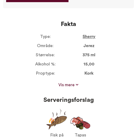
Fakta
Type:
Sherry
Område:
Jerez
Størrelse:
375 ml
Alkohol %:
15,00
Proptype:
Kork
Druer:
Palomino Fino 100%
Vis mere
Serveres ved:
12-15°C
Serveringsforslag
Vin til:
Fisk på grillen
Tapas
Fisk på
Tapas