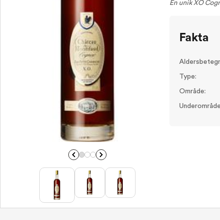
En unik XO Cog
Fakta
Aldersbetegn
Type:
Område:
Underområde