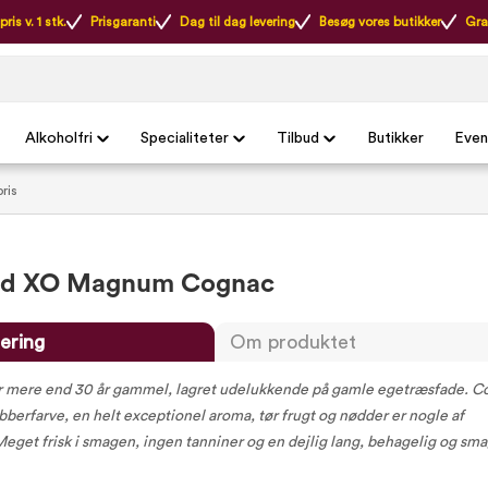
ris v. 1 stk.
Prisgaranti
Dag til dag levering
Besøg vores butikker
Gra
Alkoholfri
Specialiteter
Tilbud
Butikker
Even
pris
ud XO Magnum Cognac
ering
Om produktet
 mere end 30 år gammel, lagret udelukkende på gamle egetræsfade. C
erfarve, en helt exceptionel aroma, tør frugt og nødder er nogle af
get frisk i smagen, ingen tanniner og en dejlig lang, behagelig og sma