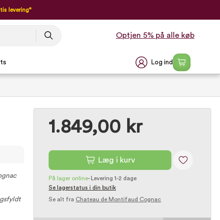
tis levering*
Optjen 5% på alle køb
Log ind
ts
1.849,00 kr
Læg i kurv
ognac
På lager online
-
Levering 1-2 dage
Se lagerstatus i din butik
gsfyldt
Se alt fra
Chateau de Montifaud Cognac