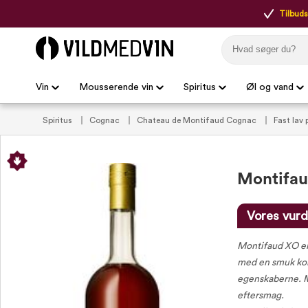
Tilbudsp
Vin
Mousserende vin
Spiritus
Øl og vand
Spiritus
Cognac
Chateau de Montifaud Cognac
Fast lav 
Montifa
Vores vurd
Montifaud XO er
med en smuk kobb
egenskaberne. Me
eftersmag.