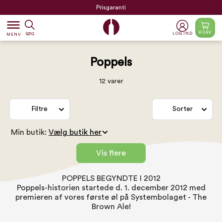
Prisgaranti
dehaze
KURV
LOG IND
SØG
MENU
Poppels
12 varer
Filtre
Sorter
Min butik:
Vis flere
POPPELS BEGYNDTE I 2012
Poppels-historien startede d. 1. december 2012 med
premieren af vores første øl på Systembolaget - The
Brown Ale!