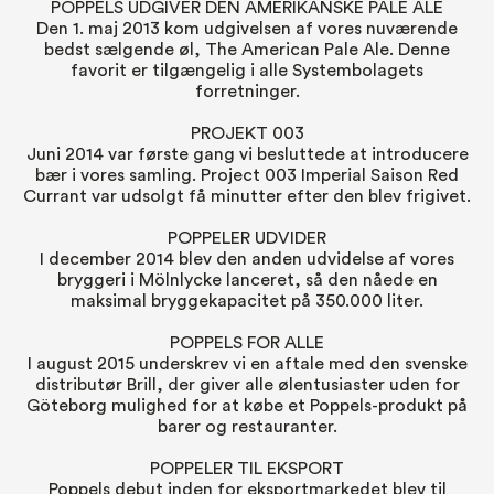
POPPELS UDGIVER DEN AMERIKANSKE PALE ALE
Den 1. maj 2013 kom udgivelsen af vores nuværende
bedst sælgende øl, The American Pale Ale. Denne
favorit er tilgængelig i alle Systembolagets
forretninger.
PROJEKT 003
Juni 2014 var første gang vi besluttede at introducere
bær i vores samling. Project 003 Imperial Saison Red
Currant var udsolgt få minutter efter den blev frigivet.
POPPELER UDVIDER
I december 2014 blev den anden udvidelse af vores
bryggeri i Mölnlycke lanceret, så den nåede en
maksimal bryggekapacitet på 350.000 liter.
POPPELS FOR ALLE
I august 2015 underskrev vi en aftale med den svenske
distributør Brill, der giver alle ølentusiaster uden for
Göteborg mulighed for at købe et Poppels-produkt på
barer og restauranter.
POPPELER TIL EKSPORT
Poppels debut inden for eksportmarkedet blev til