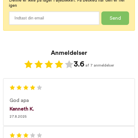
Denne er ikke på lager i øjeblikket. Få besked når den er her
igen
Send
Anmeldelser
3.6
af 7 anmeldelser
God apa
Kenneth K.
27.8.2025