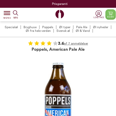
Prisgaranti
dehaze
KURV
LOG IND
SØG
MENU
Specialøl
Bryghuse
Poppels
Øl typer
Pale Ale
Øl nyheder
Øl fra hele verden
Svensk øl
Øl & Vand
3.6
af 7 anmeldelser
Poppels, American Pale Ale