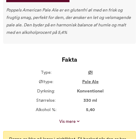
Poppels American Pale Ale er en glutenfri øl med en frisk og
frugtig smag, perfekt for dem, der ønsker en let og velsmagende
pale ale. Den byder på en harmonisk balance af humle og malt
med en alkoholprocent på 5,4%
Fakta
Type:
Øl
Øltype:
Pale Ale
Dyrkning:
Konventionel
Størrelse:
330 ml
Alkohol %:
5,40
Proptype:
Kapsel
Vis mere