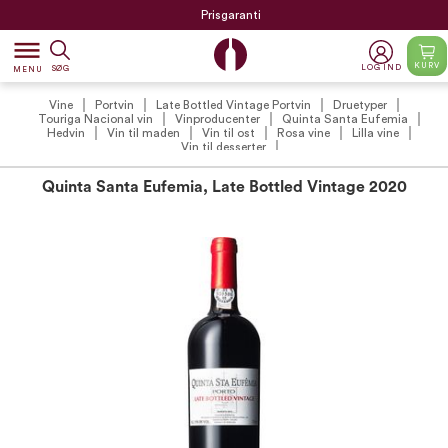
Prisgaranti
dehaze
KURV
LOG IND
SØG
MENU
Vine
Portvin
Late Bottled Vintage Portvin
Druetyper
Touriga Nacional vin
Vinproducenter
Quinta Santa Eufemia
Hedvin
Vin til maden
Vin til ost
Rosa vine
Lilla vine
Vin til desserter
Quinta Santa Eufemia, Late Bottled Vintage 2020