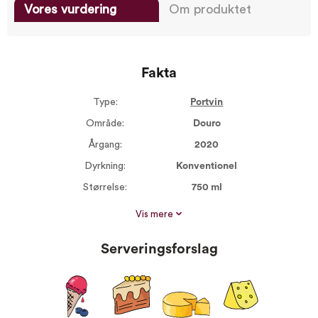
Vores vurdering
Om produktet
Fakta
Type:
Portvin
Område:
Douro
Årgang:
2020
Dyrkning:
Konventionel
Størrelse:
750 ml
Alkohol %:
19,50
Vis mere
Portvinstyper:
Late Bottled Vintage
(LBV) portvin
Serveringsforslag
Proptype:
Kork
Druer:
Touriga Nacional 50%
Tinta Franca 20%
Tinta Roriz 30%
Vin til:
Søde desserter