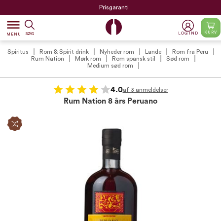
Prisgaranti
dehaze
KURV
LOG IND
SØG
MENU
Spiritus
Rom & Spirit drink
Nyheder rom
Lande
Rom fra Peru
Rum Nation
Mørk rom
Rom spansk stil
Sød rom
Medium sød rom
4.0
af 3 anmeldelser
Rum Nation 8 års Peruano