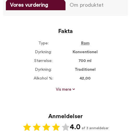
Vores vurdering
Om produktet
Fakta
Type:
Rom
Dyrkning:
Konventionel
Størrelse:
700 ml
Dyrkning:
Traditionel
Alkohol %:
42,00
Proptype:
Plastprop
Vis mere
Sødmegrad:
Medium sød
Stilarter:
Spansk stil
Rom type:
Mørk rom
Anmeldelser
4.0
af 3 anmeldelser