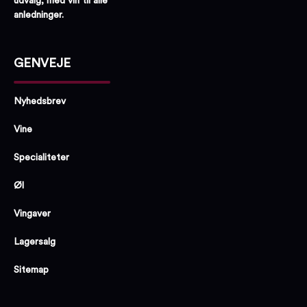
udvalg, med vin til alle
anledninger.
GENVEJE
Nyhedsbrev
Vine
Specialiteter
Øl
Vingaver
Lagersalg
Sitemap