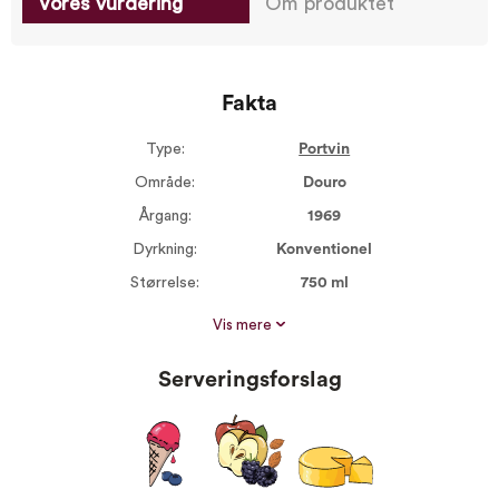
Vores vurdering
Om produktet
Fakta
Type:
Portvin
Område:
Douro
Årgang:
1969
Dyrkning:
Konventionel
Størrelse:
750 ml
Alkohol %:
20,00
Vis mere
Portvinstyper:
Vintage portvin
Serveringsforslag
Vin til:
Søde desserter
Frugt & nødder
Kraftig ost