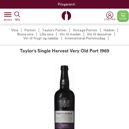
Prisgaranti
dehaze
KURV
LOG IND
SØG
MENU
Vine
Portvin
Taylor's Portvin
Vintage Portvin
Hedvin
Brune vine
Lilla vine
Vin til maden
Vin til desserter
Vin til frugt og nødder
International Portvinsdag
Taylor's Single Harvest Very Old Port 1969