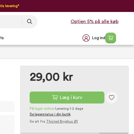
tis levering*
Optjen 5% på alle køb
Log ind
ts
29,00 kr
Læg i kurv
På lager online
-
Levering 1-2 dage
Se lagerstatus i din butik
Se alt fra
Thisted Bryghus Øl