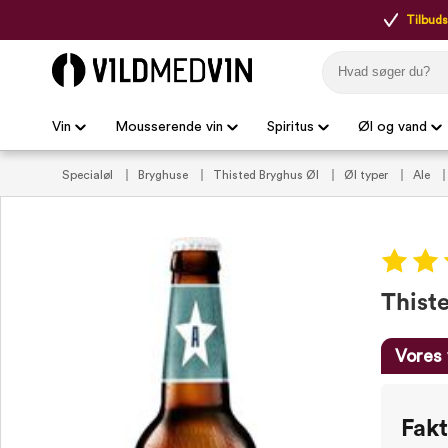
Tilbudsp
Vin
Mousserende vin
Spiritus
Øl og vand
Specialøl
Bryghuse
Thisted Bryghus Øl
Øl typer
Ale
Thiste
Vores 
Fak