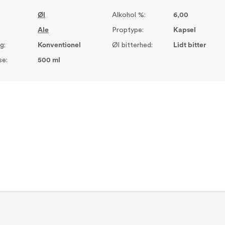
Øl
Alkohol %:
6,00
Ale
Proptype:
Kapsel
g:
Konventionel
Øl bitterhed:
Lidt bitter
se:
500 ml