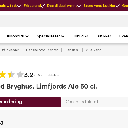
ris v. 1 stk.
Prisgaranti
Dag til dag levering
Besøg vores butikker
Gra
Alkoholfri
Specialiteter
Tilbud
Butikker
Even
Øl nyheder
Danske producenter
Dansk øl
Øl & Vand
3.2
af 5 anmeldelser
d Bryghus, Limfjords Ale 50 cl.
vurdering
Om produktet
ta