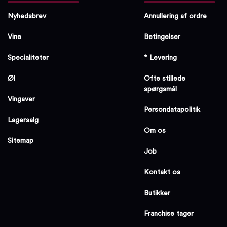
Nyhedsbrev
Annullering af ordre
Vine
Betingelser
Specialiteter
* Levering
Øl
Ofte stillede
spørgsmål
Vingaver
Persondatapolitik
Lagersalg
Om os
Sitemap
Job
Kontakt os
Butikker
Franchise tager