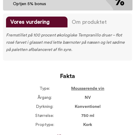
Optjen 5% bonus
Vores vurdering
Om produktet
Fremstillet på 100 procent økologiske Tempranillo druer – flot
rosé farvet i glasset med lette bærnoter på næsen og let sødme
på paletten afbalanceret af fin syre.
Fakta
Type:
Mousserende vin
Årgang:
NV
Dyrkning:
Konventionel
Størrelse:
750 ml
Proptype:
Kork
Druer:
Tempranillo 100%