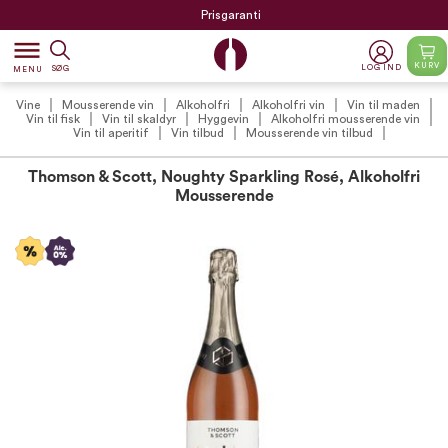
Prisgaranti
dehaze
KURV
LOG IND
SØG
MENU
Vine
Mousserende vin
Alkoholfri
Alkoholfri vin
Vin til maden
Vin til fisk
Vin til skaldyr
Hyggevin
Alkoholfri mousserende vin
Vin til aperitif
Vin tilbud
Mousserende vin tilbud
Thomson & Scott, Noughty Sparkling Rosé, Alkoholfri
Mousserende