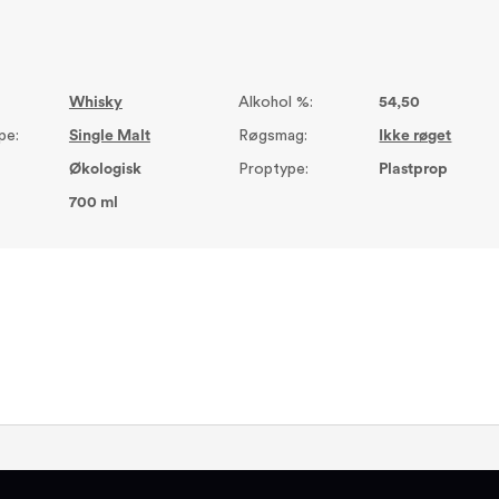
Whisky
Alkohol %:
54,50
pe:
Single Malt
Røgsmag:
Ikke røget
Økologisk
Proptype:
Plastprop
700 ml