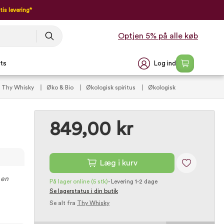
tis levering*
Optjen 5% på alle køb
Log ind
ts
Thy Whisky
Øko & Bio
Økologisk spiritus
Økologisk
849,00 kr
Læg i kurv
 en
På lager online
(5 stk)
-
Levering 1-2 dage
Se lagerstatus i din butik
Se alt fra
Thy Whisky