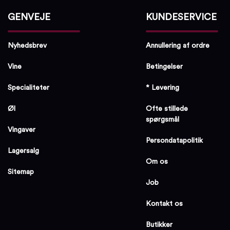
GENVEJE
KUNDESERVICE
Nyhedsbrev
Annullering af ordre
Vine
Betingelser
Specialiteter
* Levering
Øl
Ofte stillede
spørgsmål
Vingaver
Persondatapolitik
Lagersalg
Om os
Sitemap
Job
Kontakt os
Butikker