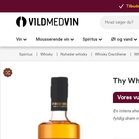
Tilbudsp
Vin
Mousserende vin
Spiritus
Øl og vand
Spiritus
Whisky
Nyheder whisky
Whisky Destillerier
Wh
whisky
Ikke røget whisky
Thy Whi
Vores vu
En intens she
fyldig dram m