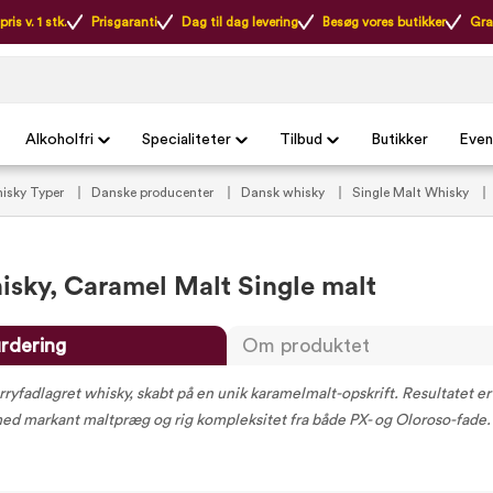
ris v. 1 stk.
Prisgaranti
Dag til dag levering
Besøg vores butikker
Gra
Alkoholfri
Specialiteter
Tilbud
Butikker
Even
isky Typer
Danske producenter
Dansk whisky
Single Malt Whisky
sky, Caramel Malt Single malt
rdering
Om produktet
rryfadlagret whisky, skabt på en unik karamelmalt-opskrift. Resultatet er
ed markant maltpræg og rig kompleksitet fra både PX- og Oloroso-fade.