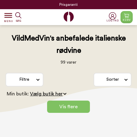
Prisgaranti
dehaze
KURV
LOG IND
SØG
MENU
VildMedVin's anbefalede italienske
rødvine
99 varer
Filtre
Sorter
Min butik:
Vis flere