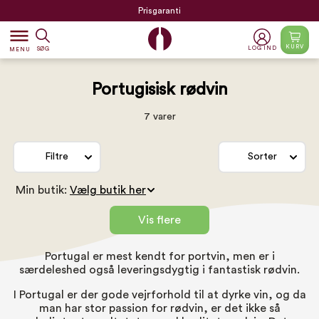
Prisgaranti
dehaze
KURV
LOG IND
SØG
MENU
Portugisisk rødvin
7 varer
Filtre
Sorter
Min butik:
Vis flere
Portugal er mest kendt for portvin, men er i
særdeleshed også leveringsdygtig i fantastisk rødvin.
I Portugal er der gode vejrforhold til at dyrke vin, og da
man har stor passion for rødvin, er det ikke så