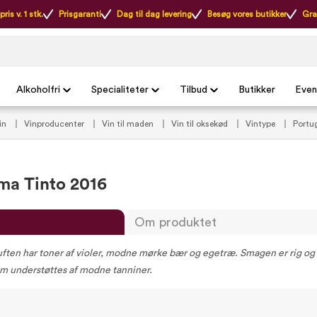
ris v. 1 stk.
Prisgaranti
Dag til dag levering
Besøg vores butikker
Gra
Alkoholfri
Specialiteter
Tilbud
Butikker
Even
vin
Vinproducenter
Vin til maden
Vin til oksekød
Vintype
Portug
ma Tinto 2016
Om produktet
ften har toner af violer, modne mørke bær og egetræ. Smagen er rig og
om understøttes af modne tanniner.