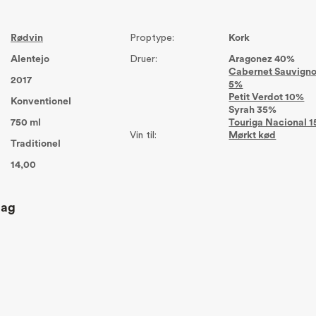
Rødvin
Proptype:
Kork
Alentejo
Druer:
Aragonez 40%
Cabernet Sauvign
2017
5%
Petit Verdot 10%
Konventionel
Syrah 35%
750 ml
Touriga Nacional 
Vin til:
Mørkt kød
Traditionel
14,00
lag