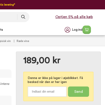
tis levering*
Optjen 5% på alle køb
Log ind
ts
isisk vin
Røde vine
189,00 kr
Denne er ikke på lager i øjeblikket. Få
besked når den er her igen
 intens
Send