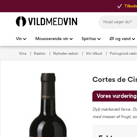
Tilbudsp
Vin
Mousserende vin
Spiritus
Øl og vand
Vine
Rødvin
Nyheder rødvin
Vin tilbud
Portugisisk rød
Cortes de Ci
Vores vurdering
Dyb mørkerød farve. Du
med masser af frugt, s