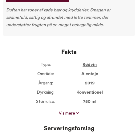
Duften har toner af røde bær og krydderier. Smagen er
sødmefuld, saftig og afrundet med lette tanniner, der
understøtter frugten på en meget behagelig måde.
Fakta
Type:
Rødvin
Område:
Alentejo
Årgang:
2019
Dyrkning:
Konventionel
Størrelse:
750 ml
Alkohol %:
13,50
Vis mere
Vin til:
Fjerkræ
Lyst kød
Serveringsforslag
Mørkt kød