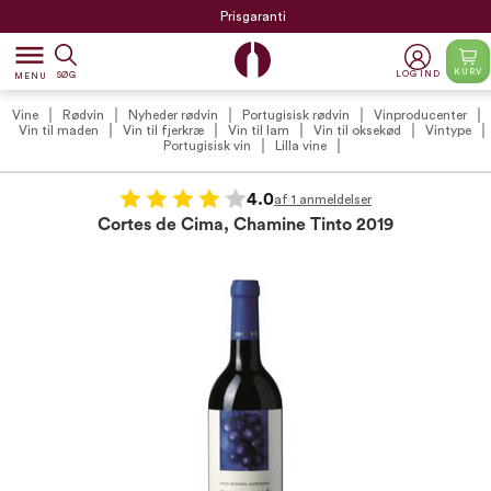
Prisgaranti
dehaze
KURV
LOG IND
SØG
MENU
Vine
Rødvin
Nyheder rødvin
Portugisisk rødvin
Vinproducenter
Vin til maden
Vin til fjerkræ
Vin til lam
Vin til oksekød
Vintype
Portugisisk vin
Lilla vine
4.0
af 1 anmeldelser
Cortes de Cima, Chamine Tinto 2019