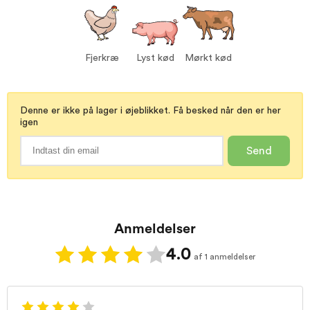
Fjerkræ
Lyst kød
Mørkt kød
Denne er ikke på lager i øjeblikket. Få besked når den er her
igen
Send
Anmeldelser
4.0
af 1 anmeldelser