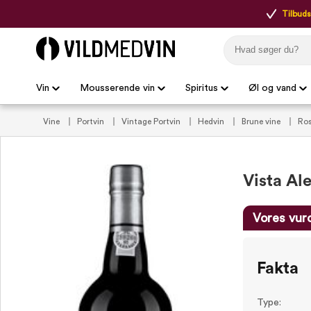
Tilbudsp
Vin
Mousserende vin
Spiritus
Øl og vand
Vine
Portvin
Vintage Portvin
Hedvin
Brune vine
Ros
Vista Al
Vores vur
Fakta
Type: