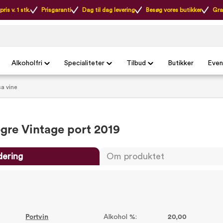
ris v. 1 stk.
Prisgaranti
Dag til dag levering
Besøg vores butikker
Gra
Alkoholfri
Specialiteter
Tilbud
Butikker
Even
a vine
egre Vintage port 2019
dering
Om produktet
Portvin
Alkohol %:
20,00