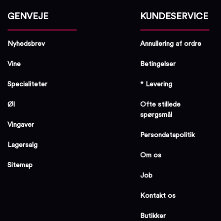
GENVEJE
KUNDESERVICE
Nyhedsbrev
Annullering af ordre
Vine
Betingelser
Specialiteter
* Levering
Øl
Ofte stillede
spørgsmål
Vingaver
Persondatapolitik
Lagersalg
Om os
Sitemap
Job
Kontakt os
Butikker