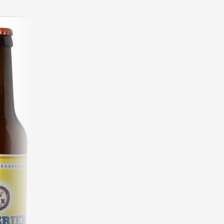
3.9
af 12 anmeldelser
Ebeltoft Gårdbryggeri, Weiss
Type:
Øl
Dyrkning:
Øltype:
Hvedeøl