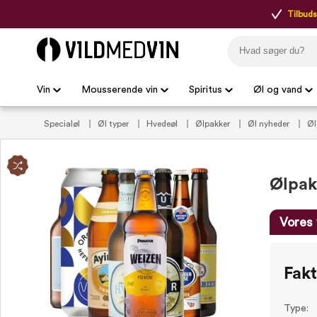
Tilbudsp
Vin
Mousserende vin
Spiritus
Øl og vand
Specialøl
Øl typer
Hvedeøl
Ølpakker
Øl nyheder
Øl
Ølpak
Vores 
Fak
Type: