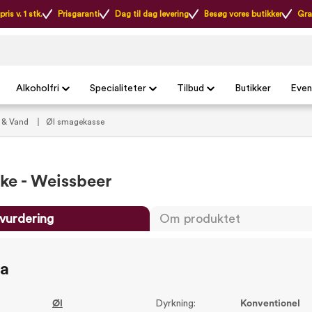
ris v. 1 stk.
Prisgaranti
Dag til dag levering
Besøg vores butikker
Gra
Alkoholfri
Specialiteter
Tilbud
Butikker
Even
 & Vand
Øl smagekasse
ke - Weissbeer
vurdering
Om produktet
ta
Øl
Dyrkning:
Konventionel