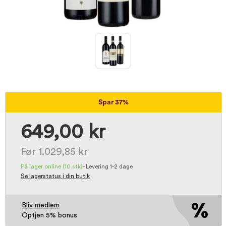
Spar 37%
649,00 kr
Før 1.029,85 kr
På lager online
(10 stk)
-
Levering 1-2 dage
Se lagerstatus i din butik
Bliv medlem
Optjen 5% bonus