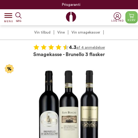
Prisgaranti
dehaze
KURV
LOG IND
SØG
MENU
Vin tilbud
Vine
Vin smagekasser
4.3
af 4 anmeldelser
Smagekasse - Brunello 3 flasker