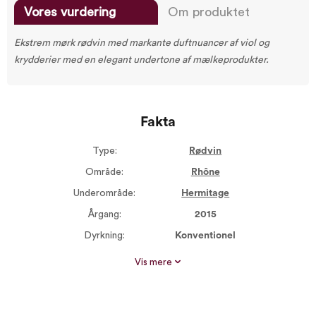
Vores vurdering
Om produktet
Ekstrem mørk rødvin med markante duftnuancer af viol og
krydderier med en elegant undertone af mælkeprodukter.
Fakta
Type:
Rødvin
Område:
Rhône
Underområde:
Hermitage
Årgang:
2015
Dyrkning:
Konventionel
Størrelse:
750 ml
Vis mere
Dyrkning:
Traditionel
Alkohol %:
14,00