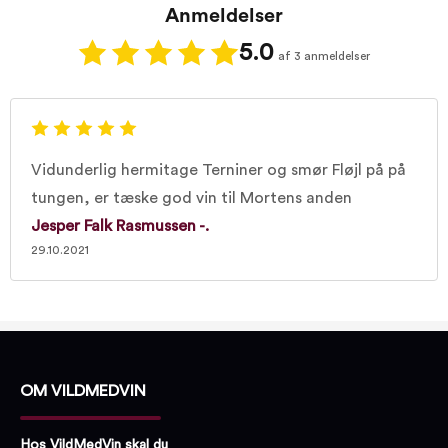
Proptype:
Kork
Anmeldelser
5.0
af 3 anmeldelser
Vidunderlig hermitage Terniner og smør Fløjl på på
tungen, er tæske god vin til Mortens anden
Jesper Falk Rasmussen -.
29.10.2021
OM VILDMEDVIN
Hos VildMedVin skal du