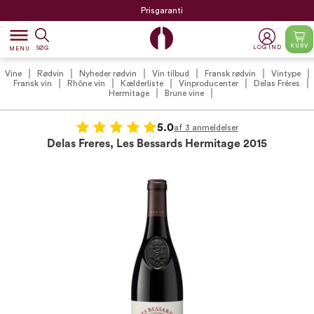
Prisgaranti
dehaze
KURV
LOG IND
SØG
MENU
Vine
Rødvin
Nyheder rødvin
Vin tilbud
Fransk rødvin
Vintype
Fransk vin
Rhône vin
Kælderliste
Vinproducenter
Delas Fréres
Hermitage
Brune vine
5.0
af 3 anmeldelser
Delas Freres, Les Bessards Hermitage 2015