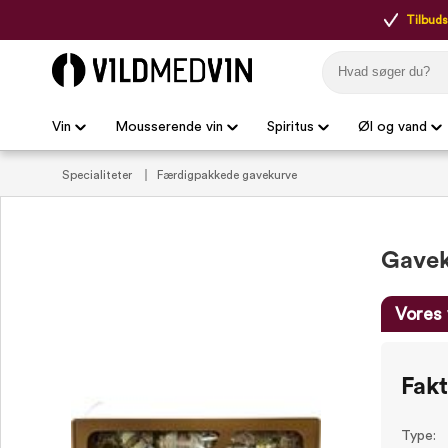
Tilbudsp
Vin
Mousserende vin
Spiritus
Øl og vand
Specialiteter
Færdigpakkede gavekurve
Gavek
Vores 
Fak
Type: