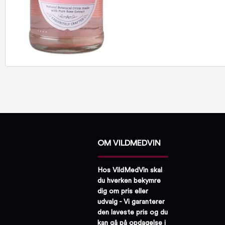
OM VILDMEDVIN
Hos VildMedVin skal
du hverken bekymre
dig om pris eller
udvalg - Vi garanterer
den laveste pris og du
kan gå på opdagelse i