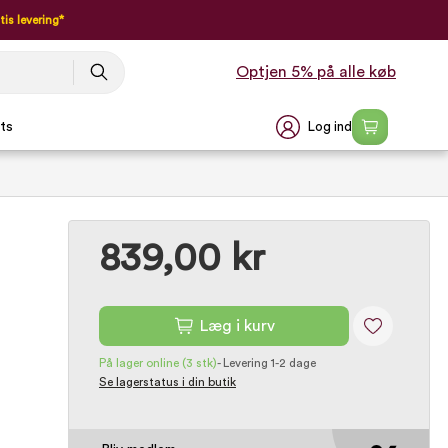
tis levering*
Optjen 5% på alle køb
Log ind
ts
839,00 kr
Læg i kurv
På lager online
(3 stk)
-
Levering 1-2 dage
Se lagerstatus i din butik