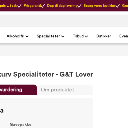
ris v. 1 stk.
Prisgaranti
Dag til dag levering
Besøg vores butikker
Gra
Alkoholfri
Specialiteter
Tilbud
Butikker
Even
urv Specialiteter - G&T Lover
vurdering
Om produktet
ta
Gavepakke