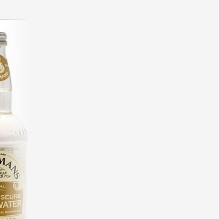
5.0
af 2 anmeldelser
Fentimans Connoisseurs Toni
Type:
Tonic