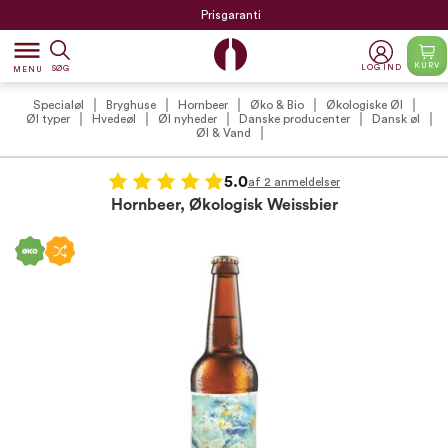
Prisgaranti
dehaze
KURV
LOG IND
SØG
MENU
Specialøl
Bryghuse
Hornbeer
Øko & Bio
Økologiske Øl
Øl typer
Hvedeøl
Øl nyheder
Danske producenter
Dansk øl
Øl & Vand
5.0
af 2 anmeldelser
Hornbeer, Økologisk Weissbier