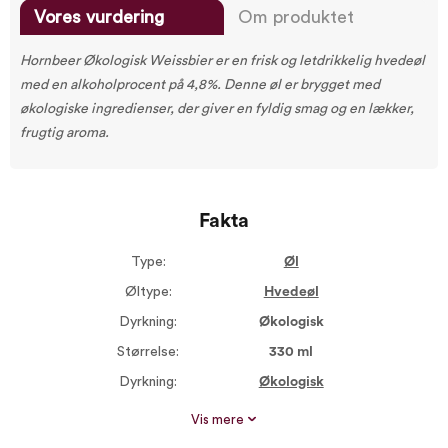
Vores vurdering
Om produktet
Hornbeer Økologisk Weissbier er en frisk og letdrikkelig hvedeøl
med en alkoholprocent på 4,8%. Denne øl er brygget med
økologiske ingredienser, der giver en fyldig smag og en lækker,
frugtig aroma.
Fakta
Type:
Øl
Øltype:
Hvedeøl
Dyrkning:
Økologisk
Størrelse:
330 ml
Dyrkning:
Økologisk
Alkohol %:
4,80
Vis mere
Proptype:
Kapsel