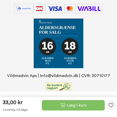
Vildmedvin Aps |
Info@vildmedvin.dk
| CVR: 30710177
33,00 kr
Læg i kurv
Levering 1-2 dage