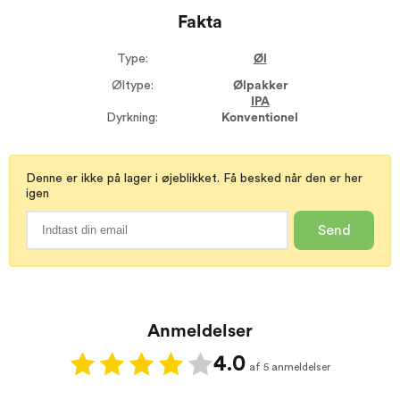
Fakta
Type:
Øl
Øltype:
Ølpakker
IPA
Dyrkning:
Konventionel
Denne er ikke på lager i øjeblikket. Få besked når den er her
igen
Send
Anmeldelser
4.0
af 5 anmeldelser