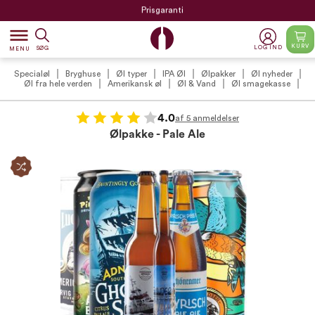
Prisgaranti
dehaze
KURV
LOG IND
SØG
MENU
Specialøl
Bryghuse
Øl typer
IPA Øl
Ølpakker
Øl nyheder
Øl fra hele verden
Amerikansk øl
Øl & Vand
Øl smagekasse
4.0
af 5 anmeldelser
Ølpakke - Pale Ale