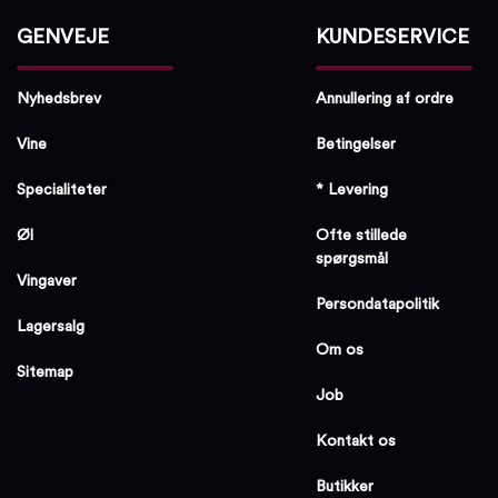
GENVEJE
KUNDESERVICE
Nyhedsbrev
Annullering af ordre
Vine
Betingelser
Specialiteter
* Levering
Øl
Ofte stillede
spørgsmål
Vingaver
Persondatapolitik
Lagersalg
Om os
Sitemap
Job
Kontakt os
Butikker