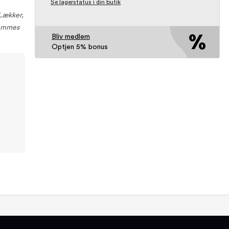
Se lagerstatus i din butik
 Lækker,
nemmes
Bliv medlem
Optjen 5% bonus