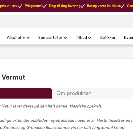
ris v. 1 stk.
Prisgaranti
Dag til dag levering
Besøg vores butikker
Gra
Alkoholfri
Specialiteter
Tilbud
Butikker
Even
r Vermut
Om produktet
 Natur laver deres på den helt gamle, klassiske opskrift.
ellige urter, der udblødes i egetræsfade i over et år. Hertil tilsættes en 
o Ximénez og Grenache Blanc; denne vin har haft lang kontakt med