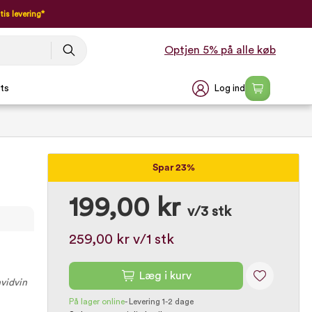
tis levering*
Optjen 5% på alle køb
Log ind
ts
Spar 23%
199,00 kr
v/3 stk
259,00 kr
v/1 stk
Læg i kurv
hvidvin
På lager online
-
Levering 1-2 dage