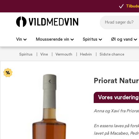
Tilbudsp
Vin
Mousserende vin
Spiritus
Øl og vand
Spiritus
Vine
Vermouth
Hedvin
Sidste chance
Priorat Natu
Vores vurdering
Anna og Xavi fra Priorat
En essens laves på forsk
lavet på Macabeo, Pedr