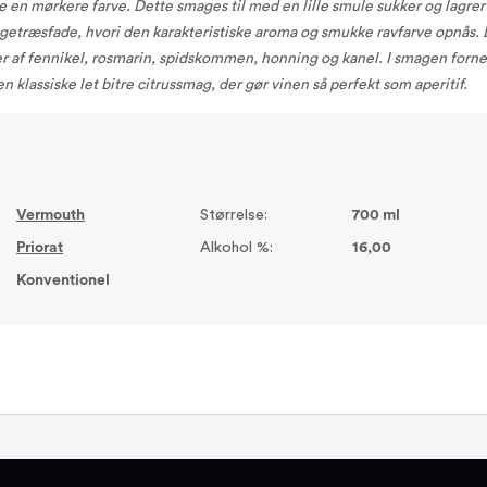
ve en mørkere farve. Dette smages til med en lille smule sukker og lagrer
getræsfade, hvori den karakteristiske aroma og smukke ravfarve opnås.
r af fennikel, rosmarin, spidskommen, honning og kanel. I smagen for
n klassiske let bitre citrussmag, der gør vinen så perfekt som aperitif.
Vermouth
Størrelse:
700 ml
Priorat
Alkohol %:
16,00
Konventionel