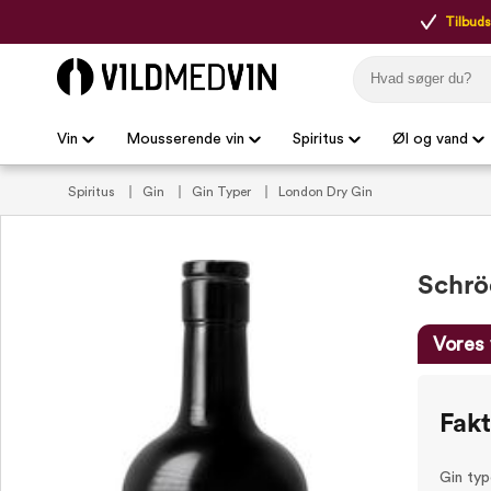
Tilbudsp
Vin
Mousserende vin
Spiritus
Øl og vand
Spiritus
Gin
Gin Typer
London Dry Gin
Schrö
Vores 
Fak
Gin typ