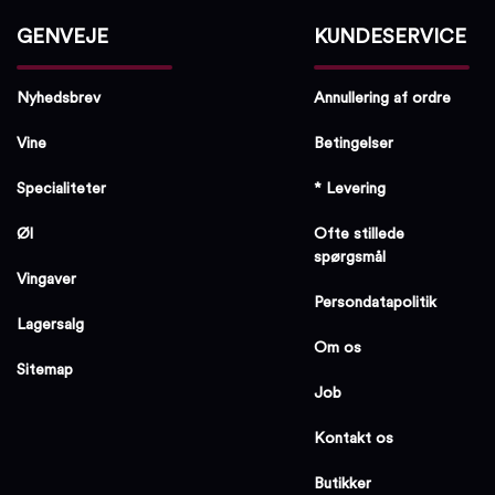
GENVEJE
KUNDESERVICE
Nyhedsbrev
Annullering af ordre
Vine
Betingelser
Specialiteter
* Levering
Øl
Ofte stillede
spørgsmål
Vingaver
Persondatapolitik
Lagersalg
Om os
Sitemap
Job
Kontakt os
Butikker