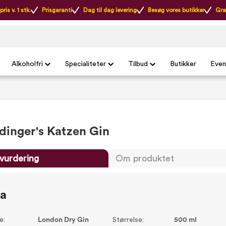
ris v. 1 stk.
Prisgaranti
Dag til dag levering
Besøg vores butikker
Gra
Alkoholfri
Specialiteter
Tilbud
Butikker
Even
dinger's Katzen Gin
vurdering
Om produktet
ta
e:
London Dry Gin
Størrelse:
500 ml