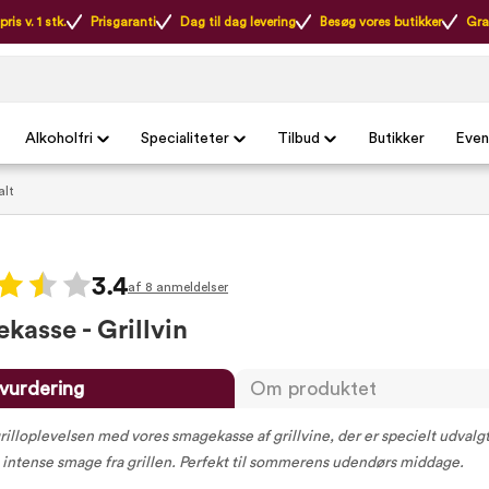
ris v. 1 stk.
Prisgaranti
Dag til dag levering
Besøg vores butikker
Gra
Alkoholfri
Specialiteter
Tilbud
Butikker
Even
alt
3.4
af 8 anmeldelser
kasse - Grillvin
vurdering
Om produktet
illoplevelsen med vores smagekasse af grillvine, der er specielt udvalgt 
intense smage fra grillen. Perfekt til sommerens udendørs middage.