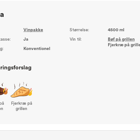
ta
Vinpakke
Størrelse:
4500 ml
asse:
Ja
Vin til:
Bøf på grillen
Fjerkræ på grill
g:
Konventionel
ringsforslag
på
Fjerkræ på
en
grillen