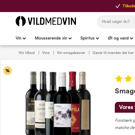
Tilbudsp
Vin
Mousserende vin
Spiritus
Øl og vand
Vin tilbud
Vine
Vin smagekasser
Gaver til manden der har 
Smage
Vores 
Forstærk gr
matche de 