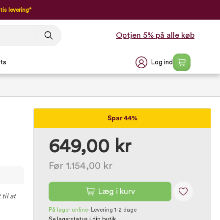
tis levering*
Optjen 5% på alle køb
Log ind
ts
Spar 44%
649,00 kr
Før 1.154,00 kr
Læg i kurv
til at
På lager online
-
Levering 1-2 dage
Se lagerstatus i din butik