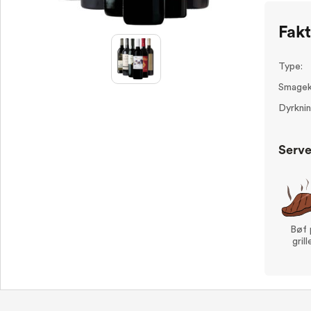
Fak
Type:
Smagek
Dyrknin
Serve
Bøf 
grill