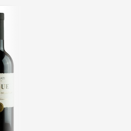
Bennati Indue, Rosso Verones
Type:
Rødvin
Størrelse:
Vin til:
Dyrkning:
Bæredygtig