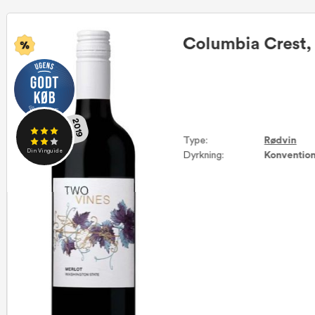
Columbia Crest,
2019
Type:
Rødvin
Din Vinguide
Dyrkning:
Konvention