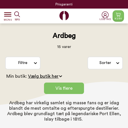
Prisgaranti
dehaze
KURV
LOG IND
SØG
MENU
Ardbeg
15 varer
Filtre
Sorter
Min butik:
Vis flere
Ardbeg har virkelig samlet sig masse fans og er idag
blandt de mest omtalte og efterspurgte destillerier.
Ardbeg blev grundlagt tæt på legendariske Port Ellen,
Islay tilbage i 1815.