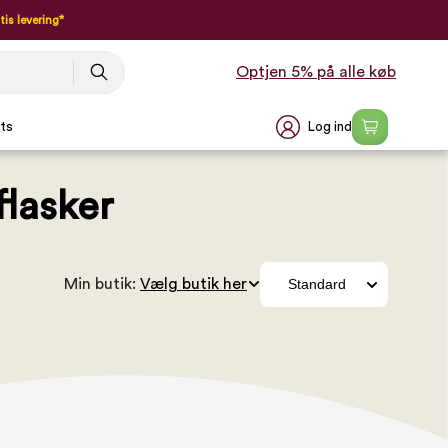
tis levering*
Optjen 5% på alle køb
Log ind
ts
flasker
Min butik: