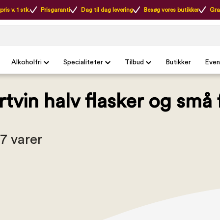
ris v. 1 stk.
Prisgaranti
Dag til dag levering
Besøg vores butikker
Gra
Alkoholfri
Specialiteter
Tilbud
Butikker
Even
tvin halv flasker og små 
 7 varer