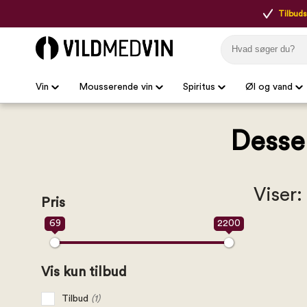
Tilbudsp
Vin
Mousserende vin
Spiritus
Øl og vand
Desser
Viser:
Pris
69
2200
Vis kun tilbud
Tilbud
(1)