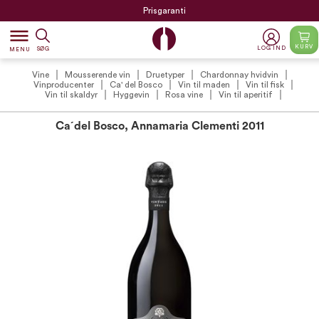
Prisgaranti
dehaze
KURV
LOG IND
SØG
MENU
Vine
Mousserende vin
Druetyper
Chardonnay hvidvin
Vinproducenter
Ca' del Bosco
Vin til maden
Vin til fisk
Vin til skaldyr
Hyggevin
Rosa vine
Vin til aperitif
Ca´del Bosco, Annamaria Clementi 2011