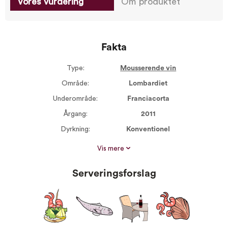
Vores vurdering
Om produktet
Fakta
Type:
Mousserende vin
Område:
Lombardiet
Underområde:
Franciacorta
Årgang:
2011
Dyrkning:
Konventionel
Størrelse:
750 ml
Vis mere
Alkohol %:
12,50
Serveringsforslag
Proptype:
Kork
Druer:
Chardonnay 100%
Serveres ved:
5-8°C
Vin til:
Aperitif