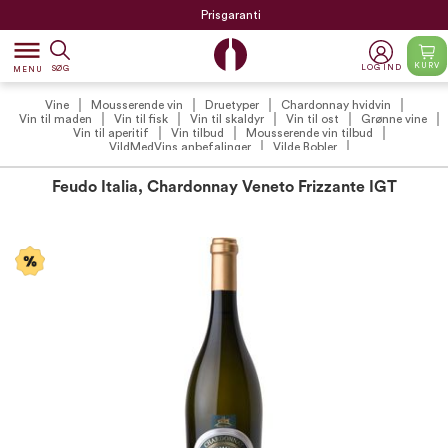
Prisgaranti
dehaze
KURV
LOG IND
SØG
MENU
Vine
Mousserende vin
Druetyper
Chardonnay hvidvin
Vin til maden
Vin til fisk
Vin til skaldyr
Vin til ost
Grønne vine
Vin til aperitif
Vin tilbud
Mousserende vin tilbud
VildMedVins anbefalinger
Vilde Bobler
Feudo Italia, Chardonnay Veneto Frizzante IGT