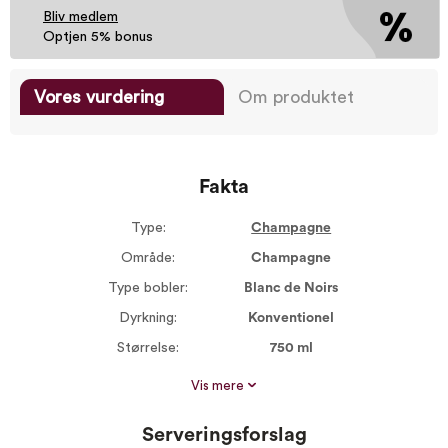
Bliv medlem
Optjen 5% bonus
Vores vurdering
Om produktet
Fakta
Type:
Champagne
Område:
Champagne
Type bobler:
Blanc de Noirs
Dyrkning:
Konventionel
Størrelse:
750 ml
Alkohol %:
12,00
Vis mere
Druer:
Pinot Noir 100%
Serveringsforslag
Serveres ved:
8-10°C