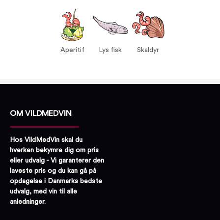
Vin til:
Aperitif
Lys fisk
Skaldyr
Aperitif
Lys fisk
Skaldyr
OM VILDMEDVIN
Hos VildMedVin skal du
hverken bekymre dig om pris
eller udvalg - Vi garanterer den
laveste pris og du kan gå på
opdagelse i Danmarks bedste
udvalg, med vin til alle
anledninger.