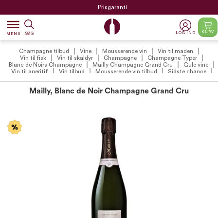
Prisgaranti
dehaze
KURV
LOG IND
SØG
MENU
Champagne tilbud
Vine
Mousserende vin
Vin til maden
Vin til fisk
Vin til skaldyr
Champagne
Champagne Typer
Blanc de Noirs Champagne
Mailly Champagne Grand Cru
Gule vine
Vin til aperitif
Vin tilbud
Mousserende vin tilbud
Sidste chance
Mailly, Blanc de Noir Champagne Grand Cru