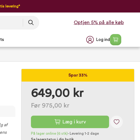
tis levering*
Optjen 5% på alle køb
Log ind
ts
Spar 33%
649,00 kr
Før 975,00 kr
Læg i kurv
g af
uens
På lager online
(6 stk)
-
Levering 1-2 dage
Se lagerstatus i din butik