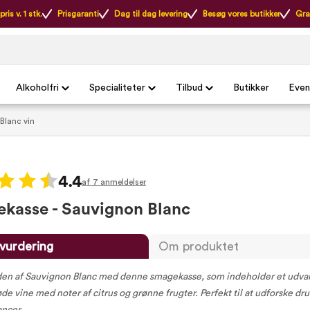
ris v. 1 stk.
Prisgaranti
Dag til dag levering
Besøg vores butikker
Gra
Alkoholfri
Specialiteter
Tilbud
Butikker
Even
Blanc vin
4.4
af 7 anmeldelser
kasse - Sauvignon Blanc
vurdering
Om produktet
en af Sauvignon Blanc med denne smagekasse, som indeholder et udval
øde vine med noter af citrus og grønne frugter. Perfekt til at udforske dr