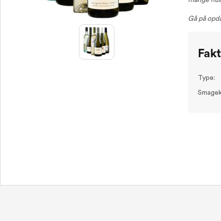
mange nua
Gå på opda
Fak
Type:
Smagek