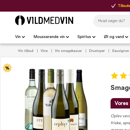
Tilbudsp
Vin
Mousserende vin
Spiritus
Øl og vand
Vin tilbud
Vine
Vin smagekasser
Druetyper
Sauvignon 
Smage
Vores 
Oplev verd
friske, spr