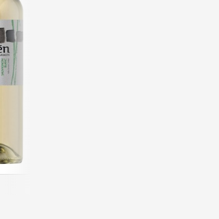
Type:
Hvidvin
Størrelse:
Dyrkning:
Konventionel