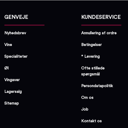
GENVEJE
KUNDESERVICE
Nyhedsbrev
Annullering af ordre
Vine
Betingelser
Specialiteter
* Levering
Øl
Ofte stillede
spørgsmål
Vingaver
Persondatapolitik
Lagersalg
Om os
Sitemap
Job
Kontakt os