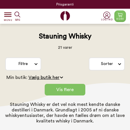
Prisgaranti
dehaze
KURV
LOG IND
SØG
MENU
Stauning Whisky
21 varer
Filtre
Sorter
Min butik:
Vis flere
Stauning Whisky er det vel nok mest kendte danske
destilleri i Danmark. Grundlagt i 2005 af ni danske
whiskyentusiaster, der havde en fælles drøm om at lave
kvalitets whisky i Danmark.