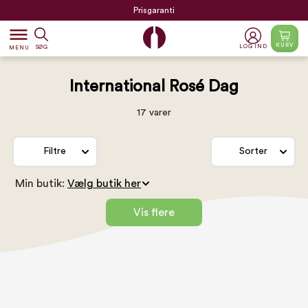
Prisgaranti
dehaze
KURV
LOG IND
SØG
MENU
International Rosé Dag
17 varer
Filtre
Sorter
Min butik:
Vis flere