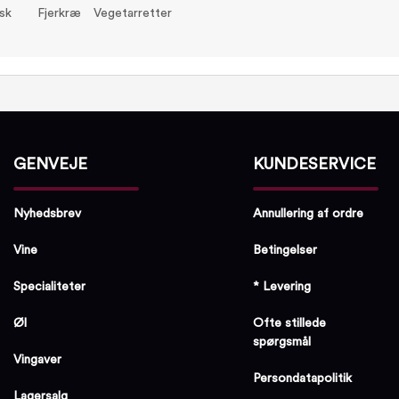
isk
Fjerkræ
Vegetarretter
GENVEJE
KUNDESERVICE
Nyhedsbrev
Annullering af ordre
Vine
Betingelser
Specialiteter
* Levering
Øl
Ofte stillede
spørgsmål
Vingaver
Persondatapolitik
Lagersalg