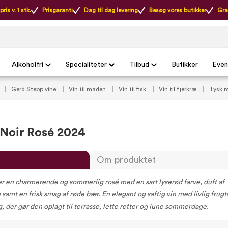
ris v. 1 stk.
Prisgaranti
Dag til dag levering
Besøg vores butikker
Gra
Alkoholfri
Specialiteter
Tilbud
Butikker
Even
Gerd Stepp vine
Vin til maden
Vin til fisk
Vin til fjerkræ
Tysk r
 og grøntsagsretter
Tør rosévin
VildMedVins anbefalede rosévin
VildMe
 Noir Rosé 2024
Om produktet
er en charmerende og sommerlig rosé med en sart lyserød farve, duft af
samt en frisk smag af røde bær. En elegant og saftig vin med livlig frugt
g, der gør den oplagt til terrasse, lette retter og lune sommerdage.