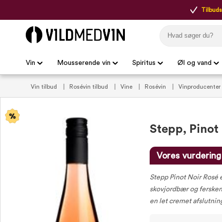
Tilbudsp
Vin
Mousserende vin
Spiritus
Øl og vand
Vin tilbud
Rosévin tilbud
Vine
Rosévin
Vinproducenter
Dag
Grønne vine
Pink vine
Vin til aperitif
Vin til salat
anbefalede rosévin (VIP)
Vintilbud under 100 kr.
Stepp, Pinot
Vores vurdering
Stepp Pinot Noir Rosé 
skovjordbær og fersken 
en let cremet afslutnin