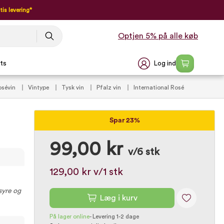
tis levering*
Optjen 5% på alle køb
Log ind
ts
osévin
Vintype
Tysk vin
Pfalz vin
International Rosé
dVins anbefalinger
International Pinot Noir Dag
VildMedVins
Spar 23%
99,00 kr
v/6 stk
129,00 kr
v/1 stk
syre og
Læg i kurv
På lager online
-
Levering 1-2 dage