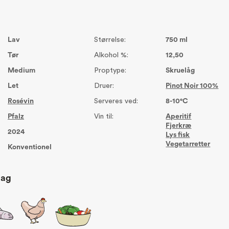
Lav
Størrelse:
750 ml
Tør
Alkohol %:
12,50
Medium
Proptype:
Skruelåg
Let
Druer:
Pinot Noir 100%
Rosévin
Serveres ved:
8-10°C
Pfalz
Vin til:
Aperitif
Fjerkræ
2024
Lys fisk
Vegetarretter
Konventionel
lag