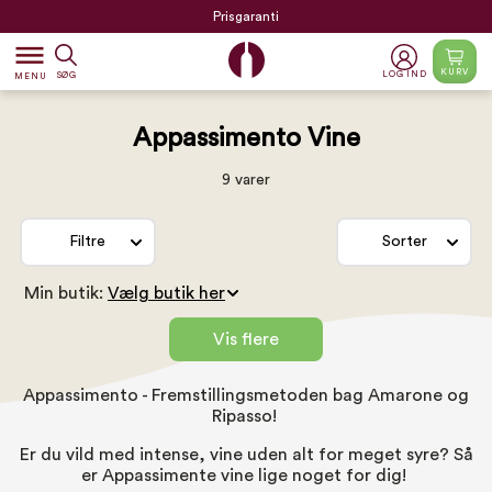
Prisgaranti
dehaze
KURV
LOG IND
SØG
MENU
Appassimento Vine
9 varer
Filtre
Sorter
Min butik:
Vis flere
Appassimento - Fremstillingsmetoden bag
Amarone
og
Ripasso
!
Er du vild med intense, vine uden alt for meget syre? Så
er Appassimente vine lige noget for dig!