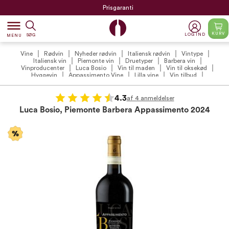
Prisgaranti
dehaze
KURV
LOG IND
SØG
MENU
Vine
Rødvin
Nyheder rødvin
Italiensk rødvin
Vintype
Italiensk vin
Piemonte vin
Druetyper
Barbera vin
Vinproducenter
Luca Bosio
Vin til maden
Vin til oksekød
Hyggevin
Appassimento Vine
Lilla vine
Vin tilbud
Rødvin tilbud
VildMedVin's anbefalede italienske rødvine
VildMedVins udvalgte rødvin
Italienske favoritter
VildMedVins anbefalinger
Vilde vinterfavoritter
4.3
af 4 anmeldelser
VildMedVins anbefalede rødvin (VIP)
Vintilbud under 100 kr.
Luca Bosio, Piemonte Barbera Appassimento 2024