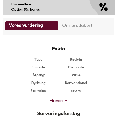
Bliv medlem
Optjen 5% bonus
Vores vurdering
Om produktet
Fakta
Type:
Rødvin
Område:
Piemonte
Årgang:
2024
Dyrkning:
Konventionel
Størrelse:
750 ml
Alkohol %:
14,00
Vis mere
Proptype:
Kork
Serveringsforslag
Druer:
Barbera 100%