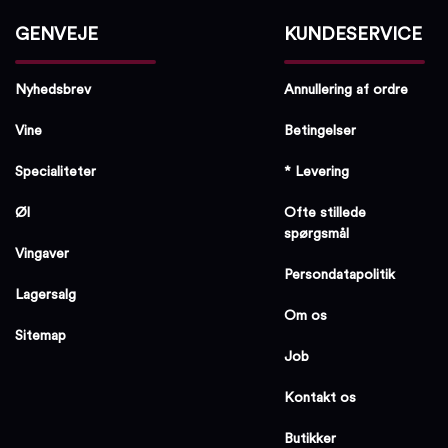
GENVEJE
KUNDESERVICE
Nyhedsbrev
Annullering af ordre
Vine
Betingelser
Specialiteter
* Levering
Øl
Ofte stillede
spørgsmål
Vingaver
Persondatapolitik
Lagersalg
Om os
Sitemap
Job
Kontakt os
Butikker