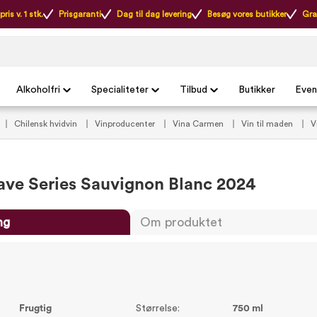
ris v. 1 stk.
Prisgaranti
Dag til dag levering
Besøg vores butikker
Gra
Alkoholfri
Specialiteter
Tilbud
Butikker
Even
Chilensk hvidvin
Vinproducenter
Vina Carmen
Vin til maden
V
edVins anbefalinger
VildMedVins anbefalede hvidvin (VIP)
Vintilbud under
ve Series Sauvignon Blanc 2024
ng
Om produktet
Frugtig
Størrelse:
750 ml