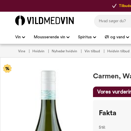
Tilbudsp
Vin
Mousserende vin
Spiritus
Øl og vand
Vine
Hvidvin
Nyheder hvidvin
Vin tilbud
Hvidvin tilbud
aperitif
Tør hvidvin
VildMedVins anbefalede hvidvin
VildM
Carmen, Wa
Vores vurderi
Fakta
Stil: