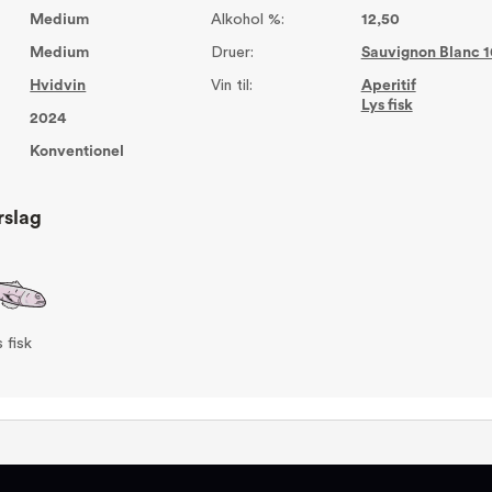
Medium
Alkohol %:
12,50
Medium
Druer:
Sauvignon Blanc 
Hvidvin
Vin til:
Aperitif
Lys fisk
2024
Konventionel
rslag
 fisk