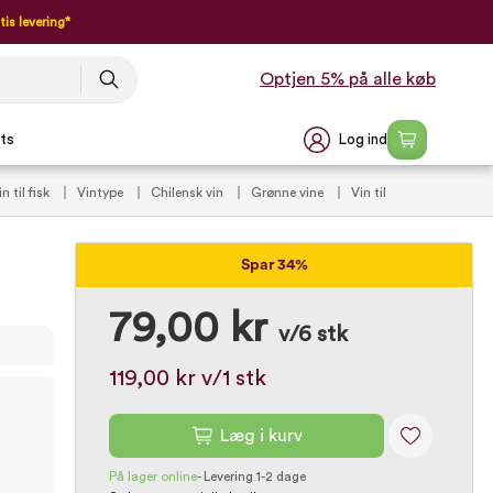
tis levering*
Optjen 5% på alle køb
Log ind
ts
in til fisk
Vintype
Chilensk vin
Grønne vine
Vin til
 100 kr.
Spar 34%
79,00 kr
v/6 stk
119,00 kr
v/1 stk
Læg i kurv
På lager online
-
Levering 1-2 dage