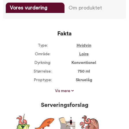
Vores vurdering
Om produktet
Fakta
Type:
Hvidvin
Område:
Loire
Dyrkning:
Konventionel
Størrelse:
750 ml
Proptype:
Skruelåg
Druer:
Sauvignon Blanc
Vis mere
100%
Serveres ved:
8-10°C
Serveringsforslag
Vin til:
Aperitif
Fed fisk
Hyggevin
Skaldyr
Sushi