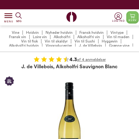
dehaze
KURV
LOG IND
SØG
MENU
Vine
Hvidvin
Nyheder hvidvin
Fransk hvidvin
Vintype
Fransk vin
Loire vin
Alkoholfri
Alkoholfri vin
Vin til maden
Vin til fisk
Vin til skaldyr
Vin til Sushi
Hyggevin
Alkoholfri hvidvin
Vinproducenter
J. de Villebois
Grønne vine
Vin til aperitif
Tør hvidvin
4.3
af 4 anmeldelser
J. de Villebois, Alkoholfri Sauvignon Blanc