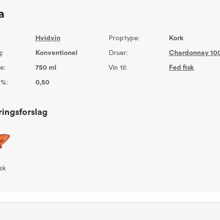
a
Hvidvin
Proptype:
Kork
g:
Konventionel
Druer:
Chardonnay 10
e:
750 ml
Vin til:
Fed fisk
 %:
0,50
ringsforslag
sk