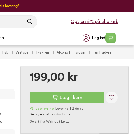
tis levering*
Optjen 5% på alle køb
Log ind
ts
il fisk
Vintype
Tysk vin
Alkoholfri hvidvin
Tør hvidvin
199,00 kr
Læg i kurv
På lager online
-
Levering 1-2 dage
n
Se lagerstatus i din butik
e.
Se alt fra
Weingut Leitz