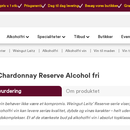
ris v. 1 stk.
Prisgaranti
Dag til dag levering
Besøg vores butikker
Gra
Alkoholfri
Specialiteter
Tilbud
Butikker
Even
nter
Weingut Leitz
Alkoholfri
Alkoholfri vin
Vin til maden
Vin t
Chardonnay Reserve Alcohol fri
vurdering
Om produktet
vin behøver ikke være et kompromis. Weingut Leitz’ Reserve-serie viser,
oholfri vin kan levere seriøs kvalitet, dybde og vinøs karakter – helt ude
komplekser. Et af de stærkeste bud på alkoholfri vin i absolut topklass