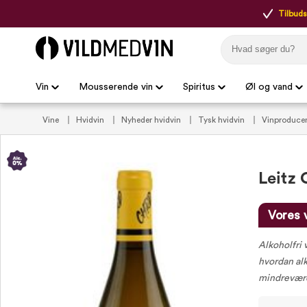
Tilbudsp
Vin
Mousserende vin
Spiritus
Øl og vand
Vine
Hvidvin
Nyheder hvidvin
Tysk hvidvin
Vinproduce
Leitz 
Vores 
Alkoholfri 
hvordan alk
mindreværds