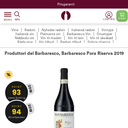
Prisgaranti
dehaze
KURV
LOG IND
SØG
MENU
Vine
Rødvin
Nyheder rødvin
Italiensk rødvin
Vintype
Italiensk vin
Piemonte vin
Barbaresco Vin
Druetyper
Nebbiolo vin
Vin til maden
Vin til lam
Vin til oksekød
Røde vine
Vin tilbud
Rødvin tilbud
Sidste chance
Anmeldte vine
The Wine Spectator
James Suckling
Produttori del Barbaresco, Barbaresco Pora Riserva 2019
2019
P O I N T
93
James Suckling
2019
P O I N T
94
Wine Spectator