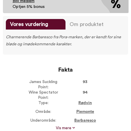
Bliv medlem
Optjen 5% bonus
Vores vurdering
Om produktet
Charmerende Barbaresco fra Pora-marken, der er kendt for sine
bløde og imødekommende karakter.
Fakta
James Suckling
93
Point:
Wine Spectator
94
Point:
Type:
Rødvin
Område:
Piemonte
Underområde:
Barbaresco
Vis mere
Årgang:
2019