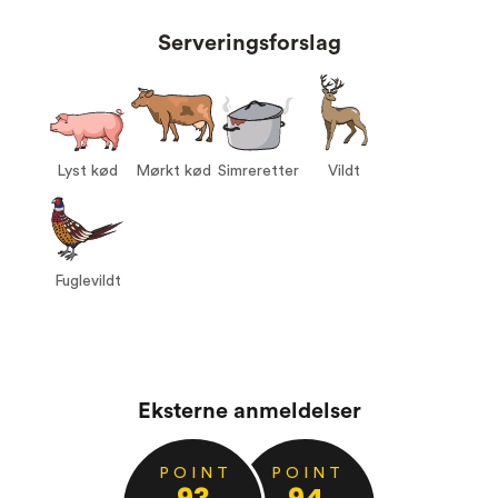
Dyrkning:
Konventionel
Serveringsforslag
Størrelse:
750 ml
Alkohol %:
14,50
Proptype:
Kork
Druer:
Nebbiolo 100%
Lyst kød
Mørkt kød
Simreretter
Vildt
Serveres ved:
16-18°C
Vin til:
Lyst kød
Mørkt kød
Simreretter
Fuglevildt
Vildt
Fuglevildt
Eksterne anmeldelser
P O I N T
P O I N T