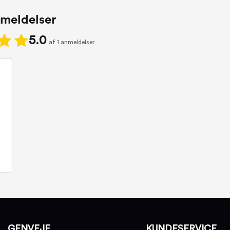
meldelser
5.0
af 1 anmeldelser
GENVEJE
KUNDESERVICE