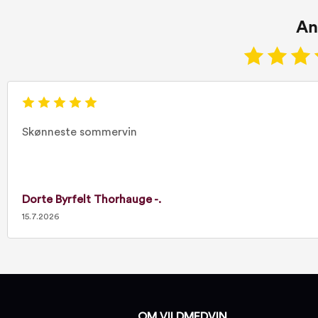
An
Skønneste sommervin
Dorte Byrfelt Thorhauge -.
15.7.2026
OM VILDMEDVIN