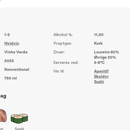
v.
1-2
Alkohol %:
11,50
Hvidvin
Proptype:
Kork
Vinho Verde
Druer:
Loureiro 80%
Øvrige 20%
2025
Serveres ved:
5-8°C
Konventionel
Vin til:
Aperitif
Skaldyr
750 ml
Sushi
lag
yr
Sushi