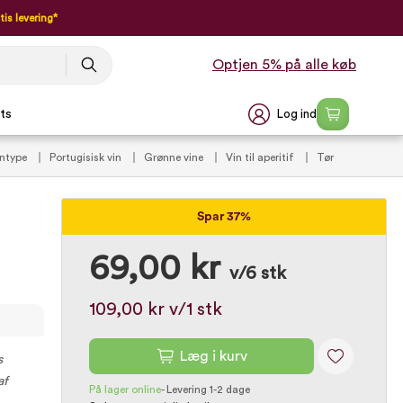
tis levering*
Optjen 5% på alle køb
Log ind
ts
intype
Portugisisk vin
Grønne vine
Vin til aperitif
Tør
(VIP)
Vintilbud under 100 kr.
Spar 37%
69,00 kr
v/6 stk
109,00 kr
v/1 stk
Læg i kurv
s
af
På lager online
-
Levering 1-2 dage