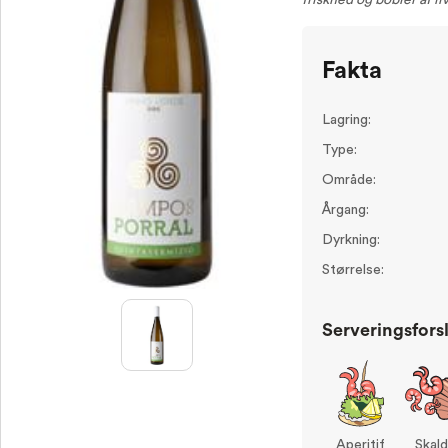
friskhed og bobler af li
Fakta
Lagring:
Type:
Område:
Årgang:
Dyrkning:
Størrelse:
Serveringsfors
Aperitif
Skald