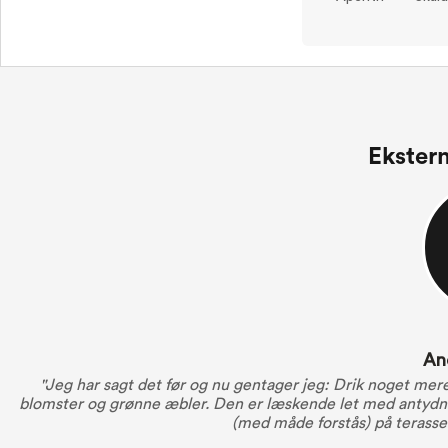
Ekster
An
"Jeg har sagt det før og nu gentager jeg: Drik noget mere
blomster og grønne æbler. Den er læskende let med antydning
(med måde forstås) på terassen