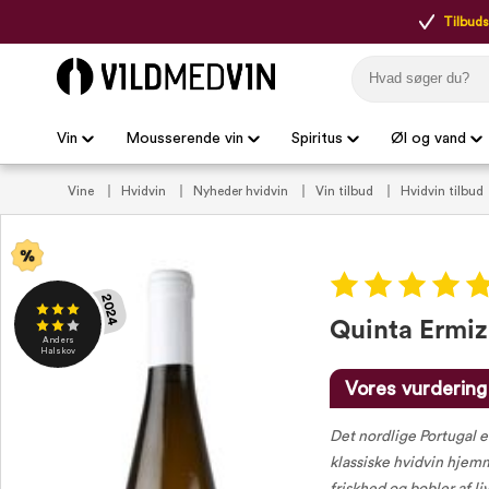
Tilbudsp
Vin
Mousserende vin
Spiritus
Øl og vand
Vine
Hvidvin
Nyheder hvidvin
Vin tilbud
Hvidvin tilbud
hvidvin
VildMedVins anbefalede hvidvin
VildMedVins anbefali
2024
Quinta Ermiz
Anders
Halskov
Vores vurdering
Det nordlige Portugal e
klassiske hvidvin hjemm