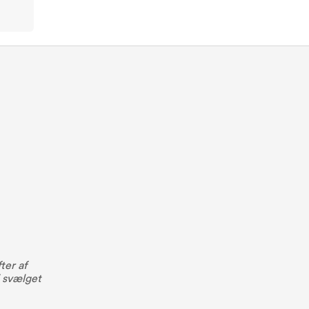
ter af
i svælget