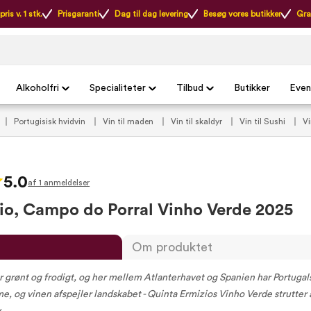
ris v. 1 stk.
Prisgaranti
Dag til dag levering
Besøg vores butikker
Gra
Alkoholfri
Specialiteter
Tilbud
Butikker
Even
Portugisisk hvidvin
Vin til maden
Vin til skaldyr
Vin til Sushi
V
nger
Vinproducenter
Quinta Ermizio
VildMedVins anbefalede hvidvin 
5.0
af 1 anmeldelser
io, Campo do Porral Vinho Verde 2025
Om produktet
r grønt og frodigt, og her mellem Atlanterhavet og Spanien har Portugal
e, og vinen afspejler landskabet - Quinta Ermizios Vinho Verde strutter 