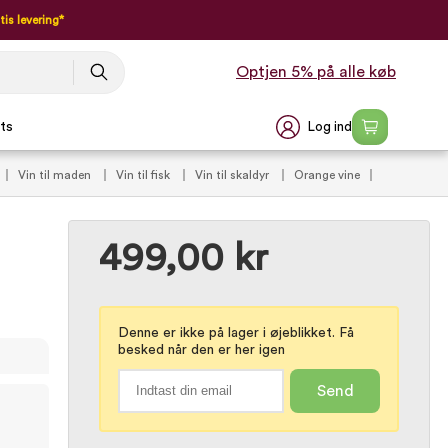
tis levering*
Optjen 5% på alle køb
Log ind
ts
Vin til maden
Vin til fisk
Vin til skaldyr
Orange vine
499,00 kr
Denne er ikke på lager i øjeblikket. Få
besked når den er her igen
Send