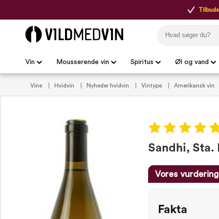
Tilbudsp
Vin
Mousserende vin
Spiritus
Øl og vand
Vine
Hvidvin
Nyheder hvidvin
Vintype
Amerikansk vin
Tør hvidvin
Sandhi, Sta.
Vores vurdering
Fakta