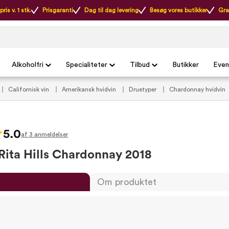
ris v. 1 stk.
Prisgaranti
Dag til dag levering
Besøg vores butikker
Gra
Alkoholfri
Specialiteter
Tilbud
Butikker
Even
Californisk vin
Amerikansk hvidvin
Druetyper
Chardonnay hvidvin
5.0
af 3 anmeldelser
 Rita Hills Chardonnay 2018
Om produktet