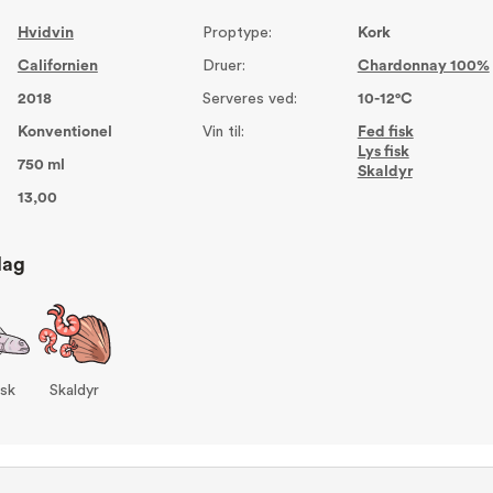
Hvidvin
Proptype:
Kork
Californien
Druer:
Chardonnay 100%
2018
Serveres ved:
10-12°C
Konventionel
Vin til:
Fed fisk
Lys fisk
750 ml
Skaldyr
13,00
lag
isk
Skaldyr