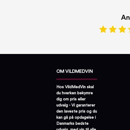
An
OM VILDMEDVIN
Hos VildMedVin skal
du hverken bekymre
dig om pris eller
udvalg - Vi garanterer
den laveste pris og du
kan gå på opdagelse i
Danmarks bedste
udvalg, med vin til alle