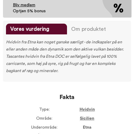
Bliv medlem
Optjen 5% bonus
Vores vurdering
Om produktet
Hvidvin fra Etna kan noget ganske særligt - de indkapsler på en
eller anden måde den dynamik som den aktive vulkan besidder.
Tascantes hvidvin fra Etna DOC er selfølgelig lavet på 100%
carricante, som høj på syre, rig på frugt og har en kompleks
bagkant af røg og mineraler.
Fakta
Type:
Hvidvin
Område:
Sicilien
Underområde:
Etna