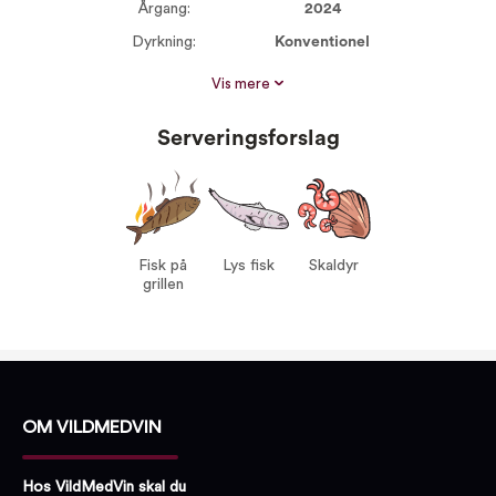
Årgang:
2024
Dyrkning:
Konventionel
Størrelse:
750 ml
Vis mere
Alkohol %:
12,50
Serveringsforslag
Proptype:
Kork
Serveres ved:
8-10°C
Vin til:
Fisk på grillen
Lys fisk
Skaldyr
Fisk på
Lys fisk
Skaldyr
grillen
OM VILDMEDVIN
Hos VildMedVin skal du