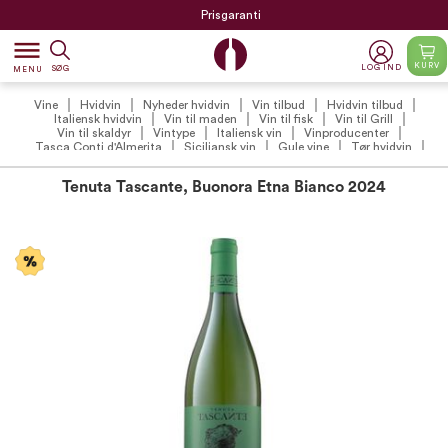
Prisgaranti
dehaze
KURV
LOG IND
SØG
MENU
Vine
Hvidvin
Nyheder hvidvin
Vin tilbud
Hvidvin tilbud
Italiensk hvidvin
Vin til maden
Vin til fisk
Vin til Grill
Vin til skaldyr
Vintype
Italiensk vin
Vinproducenter
Tasca Conti d'Almerita
Siciliansk vin
Gule vine
Tør hvidvin
VildMedVins anbefalede hvidvin
VildMedVins anbefalinger
Vilde vinterfavoritter
VildMedVins anbefalede hvidvin (VIP)
Tenuta Tascante, Buonora Etna Bianco 2024
Vintilbud under 300 kr.
Sidste chance
Alt fra
Alt fra Sicilien
Etna vin