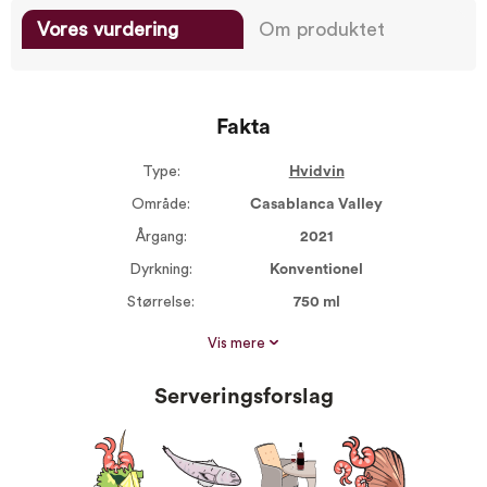
Vores vurdering
Om produktet
Fakta
Type:
Hvidvin
Område:
Casablanca Valley
Årgang:
2021
Dyrkning:
Konventionel
Størrelse:
750 ml
Alkohol %:
13,50
Vis mere
Proptype:
Skruelåg
Serveringsforslag
Druer:
Sauvignon Blanc
100%
Serveres ved:
8-10°C
Vin til:
Aperitif