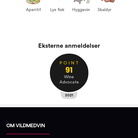
Lys fisk
Hyggevin
Aperitif
Lys fisk
Hyggevin
Skaldyr
Skaldyr
Eksterne anmeldelser
P O I N T
91
Wine
Advocate
2021
OM VILDMEDVIN