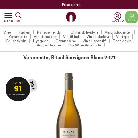
Prisgaranti
dehaze
KURV
LOG IND
SØG
MENU
Vine
Hvidvin
Nyheder hvidvin
Chilensk hvidvin
Vinproducenter
Veramonte
Vin til maden
Vin til fisk
Vin til skaldyr
Vintype
Chilensk vin
Hyggevin
Grønne vine
Vin til aperitif
Tør hvidvin
Anmeldte vine
The Wine Advocate
Veramonte, Ritual Sauvignon Blanc 2021
2021
P O I N T
91
Wine Advocate