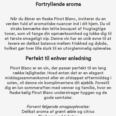
Fortryllende aroma
Når du åbner en flaske Pinot Blanc, inviterer du en
verden fuld af aromatiske nuancer ind i dit hjem. Du vil
straks bemærke den lette bouquet af frugtagtige
toner, som vil fange din opmærksomhed og lokke dig til
et første smageligt nip. Denne vin har en unik evne til at
levere en delikat balance mellem friskhed og dybde,
hvilket gør hver lille slurk til en uforglemmelig oplevelse.
Perfekt til enhver anledning
Pinot Blanc er en vin, der passer perfekt til en lang
række lejligheder. Hvad enten det er en elegant
middagssammenkomst eller en afslappet eftermiddag i
solen, vil denne vin komplimentere dit øjeblik. Forestil
dig en lun sommeraften med venner og familie, hvor en
flaske kølig Pinot Blanc understreger hyggen og de
gode samtaler.
Forvent følgende smagsoplevelse:
Delikat aroma af grønt æble og citrus