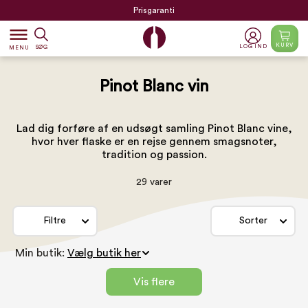
Prisgaranti
dehaze
KURV
LOG IND
SØG
MENU
Pinot Blanc vin
Lad dig forføre af en udsøgt samling Pinot Blanc vine,
hvor hver flaske er en rejse gennem smagsnoter,
tradition og passion.
29 varer
Filtre
Sorter
Min butik:
Vis flere